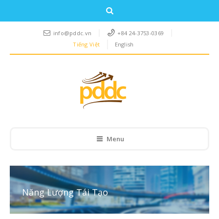
info@pddc.vn
+84 24-3753-0369
Tiếng Việt
English
Menu
Năng Lượng Tái Tạo