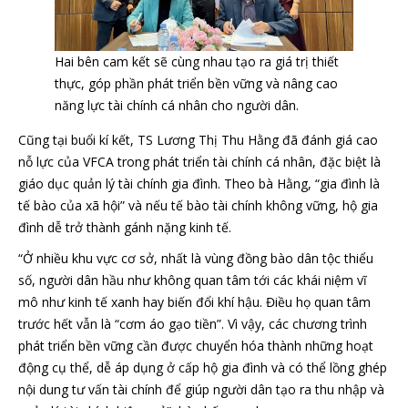
Hai bên cam kết sẽ cùng nhau tạo ra giá trị thiết
thực, góp phần phát triển bền vững và nâng cao
năng lực tài chính cá nhân cho người dân.
Cũng tại buổi kí kết, TS Lương Thị Thu Hằng đã đánh giá cao
nỗ lực của VFCA trong phát triển tài chính cá nhân, đặc biệt là
giáo dục quản lý tài chính gia đình. Theo bà Hằng, “gia đình là
tế bào của xã hội” và nếu tế bào tài chính không vững, hộ gia
đình dễ trở thành gánh nặng kinh tế.
“Ở nhiều khu vực cơ sở, nhất là vùng đồng bào dân tộc thiểu
số, người dân hầu như không quan tâm tới các khái niệm vĩ
mô như kinh tế xanh hay biến đổi khí hậu. Điều họ quan tâm
trước hết vẫn là “cơm áo gạo tiền”. Vì vậy, các chương trình
phát triển bền vững cần được chuyển hóa thành những hoạt
động cụ thể, dễ áp dụng ở cấp hộ gia đình và có thể lồng ghép
nội dung tư vấn tài chính để giúp người dân tạo ra thu nhập và