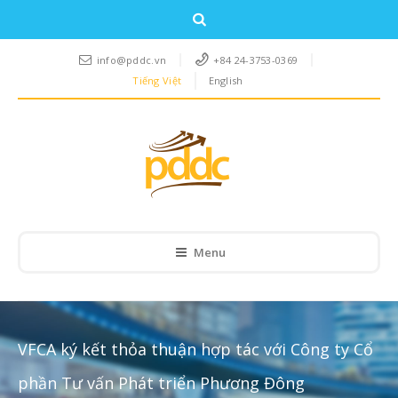
info@pddc.vn
+84 24-3753-0369
Tiếng Việt
English
Menu
VFCA ký kết thỏa thuận hợp tác với Công ty Cổ
phần Tư vấn Phát triển Phương Đông