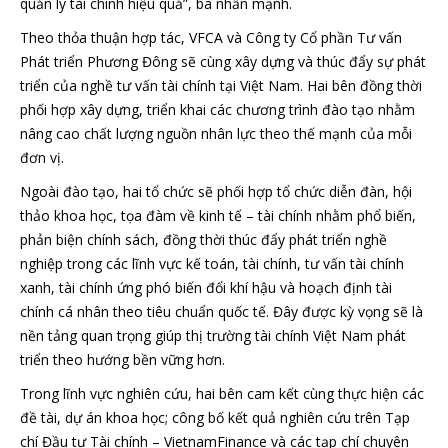
quản lý tài chính hiệu quả”, bà nhấn mạnh.
Theo thỏa thuận hợp tác, VFCA và Công ty Cổ phần Tư vấn
Phát triển Phương Đông sẽ cùng xây dựng và thúc đẩy sự phát
triển của nghề tư vấn tài chính tại Việt Nam. Hai bên đồng thời
phối hợp xây dựng, triển khai các chương trình đào tạo nhằm
nâng cao chất lượng nguồn nhân lực theo thế mạnh của mỗi
đơn vị.
Ngoài đào tạo, hai tổ chức sẽ phối hợp tổ chức diễn đàn, hội
thảo khoa học, tọa đàm về kinh tế – tài chính nhằm phổ biến,
phản biện chính sách, đồng thời thúc đẩy phát triển nghề
nghiệp trong các lĩnh vực kế toán, tài chính, tư vấn tài chính
xanh, tài chính ứng phó biến đổi khí hậu và hoạch định tài
chính cá nhân theo tiêu chuẩn quốc tế. Đây được kỳ vọng sẽ là
nền tảng quan trọng giúp thị trường tài chính Việt Nam phát
triển theo hướng bền vững hơn.
Trong lĩnh vực nghiên cứu, hai bên cam kết cùng thực hiện các
đề tài, dự án khoa học; công bố kết quả nghiên cứu trên Tạp
chí Đầu tư Tài chính – VietnamFinance và các tạp chí chuyên