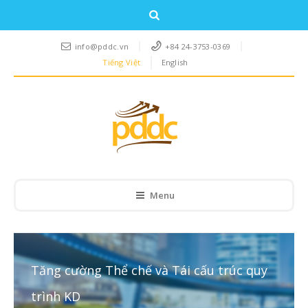
info@pddc.vn
+84 24-3753-0369
Tiếng Việt
English
Menu
Tăng cường Thể chế và Tái cấu trúc quy
trình KD