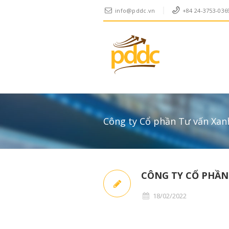
info@pddc.vn
+84 24-3753-036
Công ty Cổ phần Tư vấn Xan
CÔNG TY CỔ PHẦN
18/02/2022