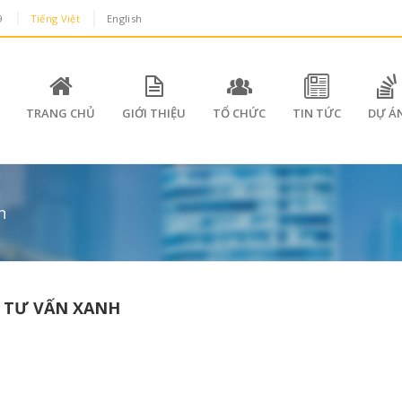
9
Tiếng Việt
English
TRANG CHỦ
GIỚI THIỆU
TỔ CHỨC
TIN TỨC
DỰ Á
h
 TƯ VẤN XANH