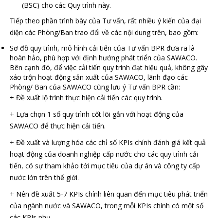
(BSC) cho các Quy trình này.
Tiếp theo phần trình bày của Tư vấn, rất nhiều ý kiến của đại
diện các Phòng/Ban trao đổi về các nội dung trên, bao gồm:
Sơ đồ quy trình, mô hình cải tiến của Tư vấn BPR đưa ra là
hoàn hảo, phù hợp với định hướng phát triển của SAWACO.
Bên cạnh đó, để việc cải tiến quy trình đạt hiệu quả, không gây
xáo trộn hoạt động sản xuất của SAWACO, lãnh đạo các
Phòng/ Ban của SAWACO cũng lưu ý Tư vấn BPR cần:
+ Đề xuất lộ trình thực hiện cải tiến các quy trình.
+ Lựa chọn 1 số quy trình cốt lõi gắn với hoạt động của
SAWACO để thực hiện cải tiến.
+ Đề xuất và lượng hóa các chỉ số KPIs chính đánh giá kết quả
hoạt động của doanh nghiệp cấp nước cho các quy trình cải
tiến, có sự tham khảo tới mục tiêu của dự án và công ty cấp
nước lớn trên thế giới.
+ Nên đề xuất 5-7 KPIs chính liên quan đến mục tiêu phát triển
của ngành nước và SAWACO, trong mỗi KPIs chính có một số
các KPIs phụ.