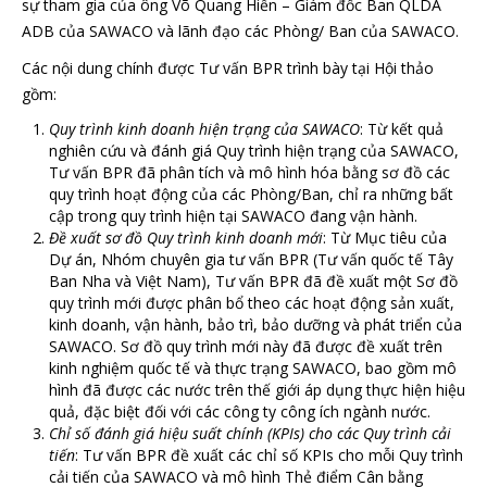
sự tham gia của ông Võ Quang Hiển – Giám đốc Ban QLDA
ADB của SAWACO và lãnh đạo các Phòng/ Ban của SAWACO.
Các nội dung chính được Tư vấn BPR trình bày tại Hội thảo
gồm:
Quy trình kinh doanh hiện trạng của SAWACO
: Từ kết quả
nghiên cứu và đánh giá Quy trình hiện trạng của SAWACO,
Tư vấn BPR đã phân tích và mô hình hóa bằng sơ đồ các
quy trình hoạt động của các Phòng/Ban, chỉ ra những bất
cập trong quy trình hiện tại SAWACO đang vận hành.
Đề xuất sơ đồ Quy trình kinh doanh mới
: Từ Mục tiêu của
Dự án, Nhóm chuyên gia tư vấn BPR (Tư vấn quốc tế Tây
Ban Nha và Việt Nam), Tư vấn BPR đã đề xuất một Sơ đồ
quy trình mới được phân bổ theo các hoạt động sản xuất,
kinh doanh, vận hành, bảo trì, bảo dưỡng và phát triển của
SAWACO. Sơ đồ quy trình mới này đã được đề xuất trên
kinh nghiệm quốc tế và thực trạng SAWACO, bao gồm mô
hình đã được các nước trên thế giới áp dụng thực hiện hiệu
quả, đặc biệt đối với các công ty công ích ngành nước.
Chỉ số đánh giá hiệu suất chính (KPIs) cho các Quy trình cải
tiến
: Tư vấn BPR đề xuất các chỉ số KPIs cho mỗi Quy trình
cải tiến của SAWACO và mô hình Thẻ điểm Cân bằng