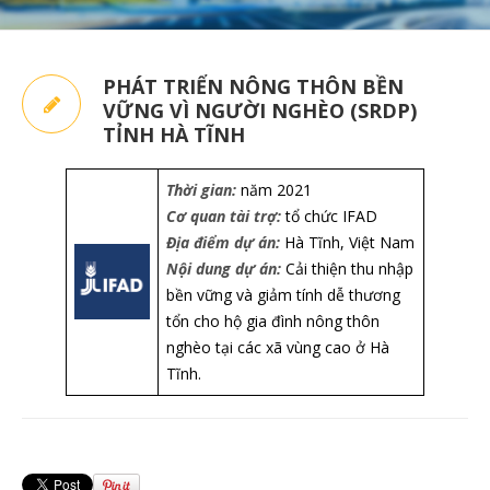
PHÁT TRIỂN NÔNG THÔN BỀN
VỮNG VÌ NGƯỜI NGHÈO (SRDP)
TỈNH HÀ TĨNH
Thời gian:
năm 2021
Cơ quan tài trợ:
tổ chức IFAD
Địa điểm dự án:
Hà Tĩnh, Việt Nam
Nội dung dự án:
Cải thiện thu nhập
bền vững và giảm tính dễ thương
tổn cho hộ gia đình nông thôn
nghèo tại các xã vùng cao ở Hà
Tĩnh.