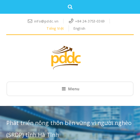
info@pddc.vn
+84 24-3753-0369
Tiếng Việt
English
Menu
Phát triển nông thôn bền vững vì người nghèo
(SRDP) tỉnh Hà Tĩnh